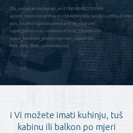
[fts_instagram instagram_id=17841404922703649
access_token=EAAP9hArvboQBAIdbFc3EbCwO4SnqJ0ItqoZCIm
pics_count=4 type=business profile_wrap=no
super_gallery=yes columns=4 force_columns=no
space_between_photos=5px icon_size=65px
hide_date_likes_comments=no]
i Vi možete imati kuhinju, tuš
kabinu ili balkon po mjeri